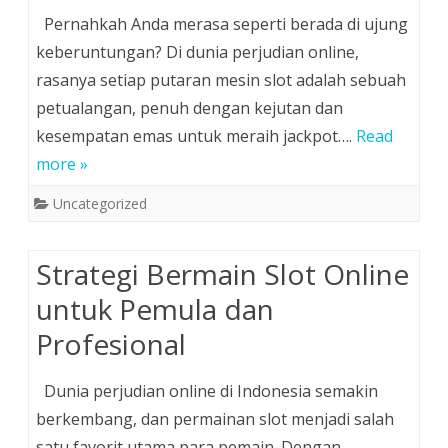
Pernahkah Anda merasa seperti berada di ujung
keberuntungan? Di dunia perjudian online,
rasanya setiap putaran mesin slot adalah sebuah
petualangan, penuh dengan kejutan dan
kesempatan emas untuk meraih jackpot….
Read
more »
Uncategorized
Strategi Bermain Slot Online
untuk Pemula dan
Profesional
Dunia perjudian online di Indonesia semakin
berkembang, dan permainan slot menjadi salah
satu favorit utama para pemain. Dengan