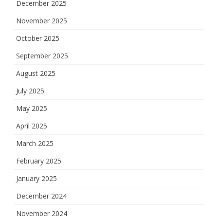
December 2025
November 2025
October 2025
September 2025
August 2025
July 2025
May 2025
April 2025
March 2025
February 2025
January 2025
December 2024
November 2024