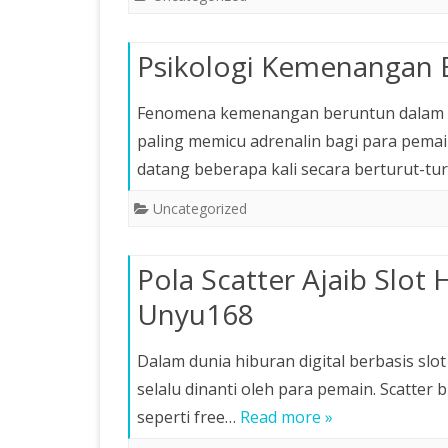
Psikologi Kemenangan B
Fenomena kemenangan beruntun dalam pe
paling memicu adrenalin bagi para pema
datang beberapa kali secara berturut-tu
Uncategorized
Pola Scatter Ajaib Slot
Unyu168
Dalam dunia hiburan digital berbasis slot
selalu dinanti oleh para pemain. Scatter
seperti free…
Read more »