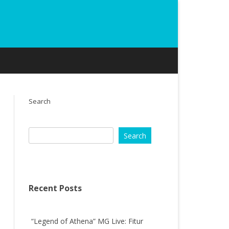
Search
Search
Recent Posts
“Legend of Athena” MG Live: Fitur