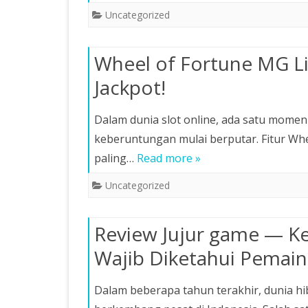
Uncategorized
Wheel of Fortune MG Li
Jackpot!
Dalam dunia slot online, ada satu momen 
keberuntungan mulai berputar. Fitur Whe
paling…
Read more »
Uncategorized
Review Jujur game — K
Wajib Diketahui Pemain
Dalam beberapa tahun terakhir, dunia hi