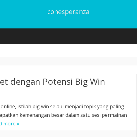
conesperanza
Skip
to
content
et dengan Potensi Big Win
online, istilah big win selalu menjadi topik yang paling
dapatkan kemenangan besar dalam satu sesi permainan
d more »