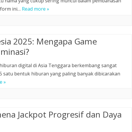
satu nama yang cukup sering muncul dalam pembahasan
tform ini…
Read more »
nesia 2025: Mengapa Game
minasi?
 hiburan digital di Asia Tenggara berkembang sangat
 25 satu bentuk hiburan yang paling banyak dibicarakan
e »
ena Jackpot Progresif dan Daya