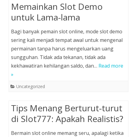
Memainkan Slot Demo
untuk Lama-lama
Bagi banyak pemain slot online, mode slot demo
sering kali menjadi tempat awal untuk mengenal
permainan tanpa harus mengeluarkan uang
sungguhan. Tidak ada tekanan, tidak ada
kekhawatiran kehilangan saldo, dan…
Read more
»
Uncategorized
Tips Menang Berturut-turut
di Slot777: Apakah Realistis?
Bermain slot online memang seru, apalagi ketika