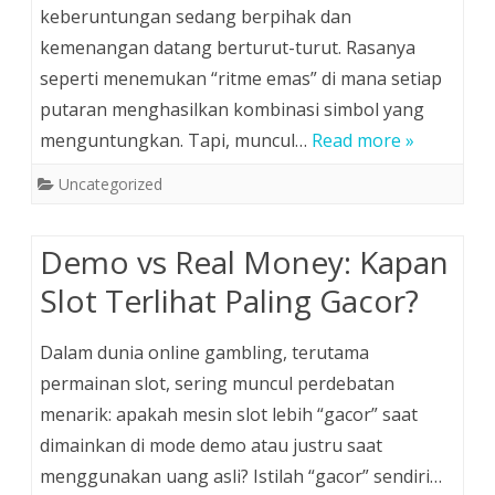
keberuntungan sedang berpihak dan
kemenangan datang berturut-turut. Rasanya
seperti menemukan “ritme emas” di mana setiap
putaran menghasilkan kombinasi simbol yang
menguntungkan. Tapi, muncul…
Read more »
Uncategorized
Demo vs Real Money: Kapan
Slot Terlihat Paling Gacor?
Dalam dunia online gambling, terutama
permainan slot, sering muncul perdebatan
menarik: apakah mesin slot lebih “gacor” saat
dimainkan di mode demo atau justru saat
menggunakan uang asli? Istilah “gacor” sendiri…