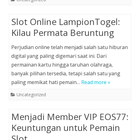
Slot Online LampionTogel:
Kilau Permata Beruntung
Perjudian online telah menjadi salah satu hiburan
digital yang paling digemari saat ini. Dari
permainan kartu hingga taruhan olahraga,
banyak pilihan tersedia, tetapi salah satu yang
paling memikat hati pemain…
Read more »
Uncategorized
Menjadi Member VIP EOS77:
Keuntungan untuk Pemain
Slot