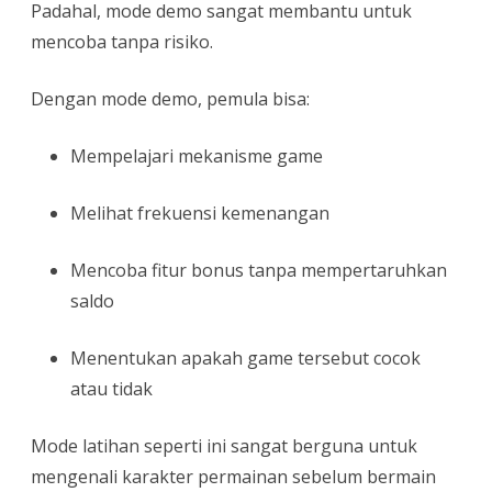
Padahal, mode demo sangat membantu untuk
mencoba tanpa risiko.
Dengan mode demo, pemula bisa:
Mempelajari mekanisme game
Melihat frekuensi kemenangan
Mencoba fitur bonus tanpa mempertaruhkan
saldo
Menentukan apakah game tersebut cocok
atau tidak
Mode latihan seperti ini sangat berguna untuk
mengenali karakter permainan sebelum bermain