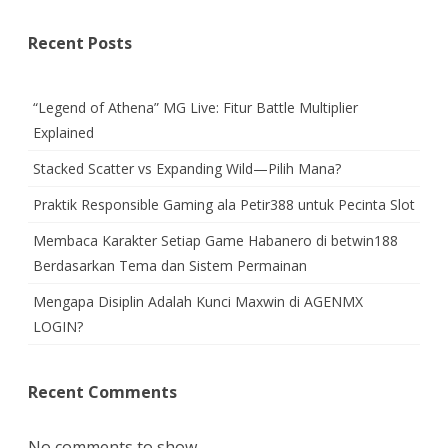
Recent Posts
“Legend of Athena” MG Live: Fitur Battle Multiplier
Explained
Stacked Scatter vs Expanding Wild—Pilih Mana?
Praktik Responsible Gaming ala Petir388 untuk Pecinta Slot
Membaca Karakter Setiap Game Habanero di betwin188
Berdasarkan Tema dan Sistem Permainan
Mengapa Disiplin Adalah Kunci Maxwin di AGENMX
LOGIN?
Recent Comments
No comments to show.