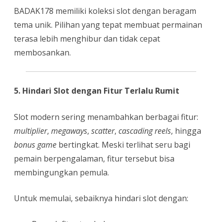
BADAK178 memiliki koleksi slot dengan beragam
tema unik. Pilihan yang tepat membuat permainan
terasa lebih menghibur dan tidak cepat
membosankan.
5. Hindari Slot dengan Fitur Terlalu Rumit
Slot modern sering menambahkan berbagai fitur:
multiplier
,
megaways
,
scatter
,
cascading reels
, hingga
bonus game
bertingkat. Meski terlihat seru bagi
pemain berpengalaman, fitur tersebut bisa
membingungkan pemula.
Untuk memulai, sebaiknya hindari slot dengan: