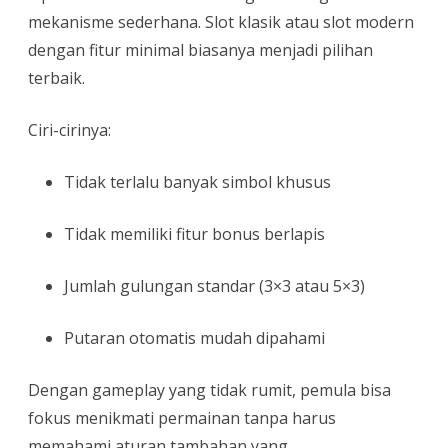
mekanisme sederhana. Slot klasik atau slot modern
dengan fitur minimal biasanya menjadi pilihan
terbaik.
Ciri-cirinya:
Tidak terlalu banyak simbol khusus
Tidak memiliki fitur bonus berlapis
Jumlah gulungan standar (3×3 atau 5×3)
Putaran otomatis mudah dipahami
Dengan gameplay yang tidak rumit, pemula bisa
fokus menikmati permainan tanpa harus
memahami aturan tambahan yang