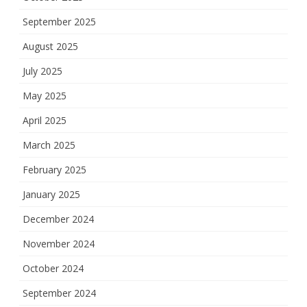
September 2025
August 2025
July 2025
May 2025
April 2025
March 2025
February 2025
January 2025
December 2024
November 2024
October 2024
September 2024