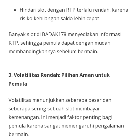
Hindari slot dengan RTP terlalu rendah, karena
risiko kehilangan saldo lebih cepat
Banyak slot di BADAK178 menyediakan informasi
RTP, sehingga pemula dapat dengan mudah
membandingkannya sebelum bermain.
3. Volatilitas Rendah: Pilihan Aman untuk
Pemula
Volatilitas menunjukkan seberapa besar dan
seberapa sering sebuah slot membayar
kemenangan. Ini menjadi faktor penting bagi
pemula karena sangat memengaruhi pengalaman
bermain.