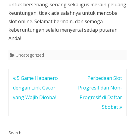
untuk bersenang-senang sekaligus meraih peluang
keuntungan, tidak ada salahnya untuk mencoba
slot online. Selamat bermain, dan semoga
keberuntungan selalu menyertai setiap putaran
Anda!
Uncategorized
Post
5 Game Habanero
Perbedaan Slot
navigation
dengan Link Gacor
Progresif dan Non-
yang Wajib Dicoba!
Progresif di Daftar
Sbobet
Search