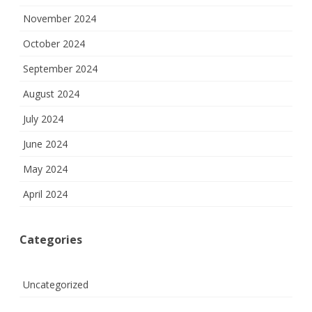
November 2024
October 2024
September 2024
August 2024
July 2024
June 2024
May 2024
April 2024
Categories
Uncategorized