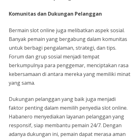
Komunitas dan Dukungan Pelanggan
Bermain slot online juga melibatkan aspek sosial.
Banyak pemain yang bergabung dalam komunitas
untuk berbagi pengalaman, strategi, dan tips.
Forum dan grup sosial menjadi tempat
berkumpulnya para penggemar, menciptakan rasa
kebersamaan di antara mereka yang memiliki minat
yang sama.
Dukungan pelanggan yang baik juga menjadi
faktor penting dalam memilih penyedia slot online.
Habanero menyediakan layanan pelanggan yang
responsif, siap membantu pemain 24/7. Dengan
adanya dukungan ini, pemain dapat merasa aman