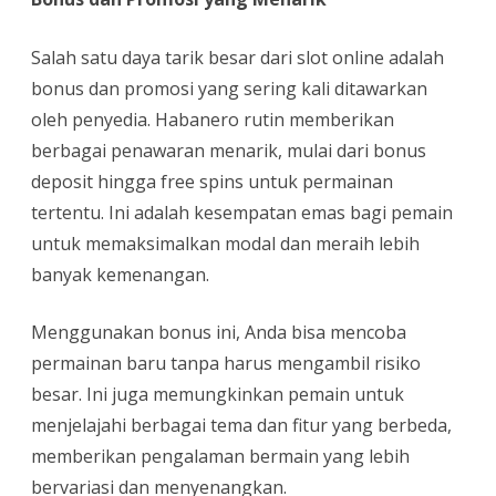
Salah satu daya tarik besar dari slot online adalah
bonus dan promosi yang sering kali ditawarkan
oleh penyedia. Habanero rutin memberikan
berbagai penawaran menarik, mulai dari bonus
deposit hingga free spins untuk permainan
tertentu. Ini adalah kesempatan emas bagi pemain
untuk memaksimalkan modal dan meraih lebih
banyak kemenangan.
Menggunakan bonus ini, Anda bisa mencoba
permainan baru tanpa harus mengambil risiko
besar. Ini juga memungkinkan pemain untuk
menjelajahi berbagai tema dan fitur yang berbeda,
memberikan pengalaman bermain yang lebih
bervariasi dan menyenangkan.