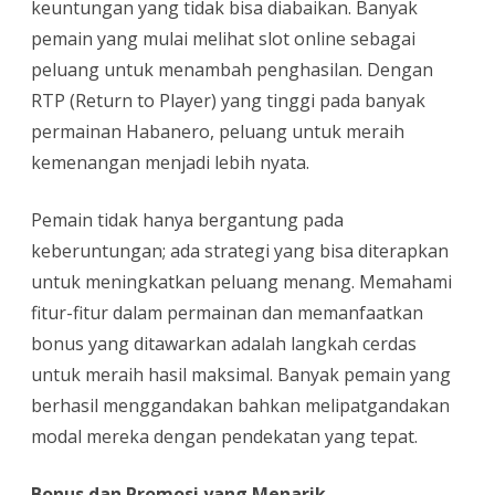
keuntungan yang tidak bisa diabaikan. Banyak
pemain yang mulai melihat slot online sebagai
peluang untuk menambah penghasilan. Dengan
RTP (Return to Player) yang tinggi pada banyak
permainan Habanero, peluang untuk meraih
kemenangan menjadi lebih nyata.
Pemain tidak hanya bergantung pada
keberuntungan; ada strategi yang bisa diterapkan
untuk meningkatkan peluang menang. Memahami
fitur-fitur dalam permainan dan memanfaatkan
bonus yang ditawarkan adalah langkah cerdas
untuk meraih hasil maksimal. Banyak pemain yang
berhasil menggandakan bahkan melipatgandakan
modal mereka dengan pendekatan yang tepat.
Bonus dan Promosi yang Menarik