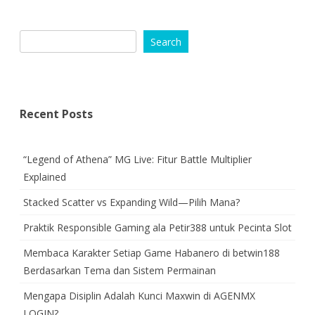
Search
Recent Posts
“Legend of Athena” MG Live: Fitur Battle Multiplier
Explained
Stacked Scatter vs Expanding Wild—Pilih Mana?
Praktik Responsible Gaming ala Petir388 untuk Pecinta Slot
Membaca Karakter Setiap Game Habanero di betwin188
Berdasarkan Tema dan Sistem Permainan
Mengapa Disiplin Adalah Kunci Maxwin di AGENMX
LOGIN?