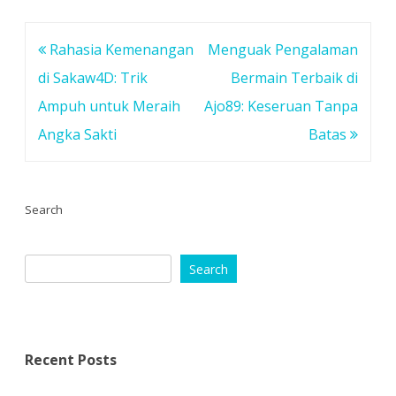
Post
Rahasia Kemenangan
Menguak Pengalaman
navigation
di Sakaw4D: Trik
Bermain Terbaik di
Ampuh untuk Meraih
Ajo89: Keseruan Tanpa
Angka Sakti
Batas
Search
Search
Recent Posts