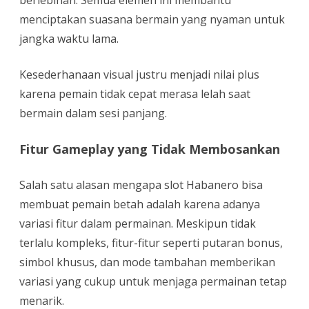
berlebihan. Semua elemen ini membantu
menciptakan suasana bermain yang nyaman untuk
jangka waktu lama.
Kesederhanaan visual justru menjadi nilai plus
karena pemain tidak cepat merasa lelah saat
bermain dalam sesi panjang.
Fitur Gameplay yang Tidak Membosankan
Salah satu alasan mengapa slot Habanero bisa
membuat pemain betah adalah karena adanya
variasi fitur dalam permainan. Meskipun tidak
terlalu kompleks, fitur-fitur seperti putaran bonus,
simbol khusus, dan mode tambahan memberikan
variasi yang cukup untuk menjaga permainan tetap
menarik.