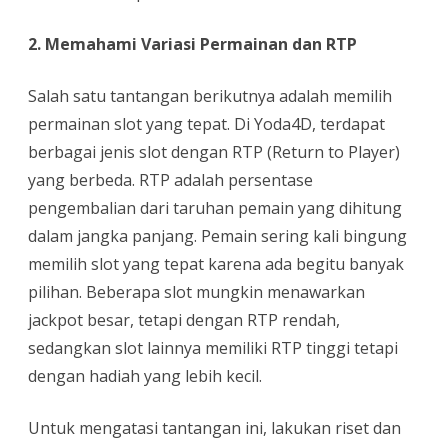
2. Memahami Variasi Permainan dan RTP
Salah satu tantangan berikutnya adalah memilih
permainan slot yang tepat. Di Yoda4D, terdapat
berbagai jenis slot dengan RTP (Return to Player)
yang berbeda. RTP adalah persentase
pengembalian dari taruhan pemain yang dihitung
dalam jangka panjang. Pemain sering kali bingung
memilih slot yang tepat karena ada begitu banyak
pilihan. Beberapa slot mungkin menawarkan
jackpot besar, tetapi dengan RTP rendah,
sedangkan slot lainnya memiliki RTP tinggi tetapi
dengan hadiah yang lebih kecil.
Untuk mengatasi tantangan ini, lakukan riset dan