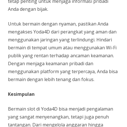
tetap penting untuk menjaga informasi pribadi
Anda dengan bijak.
Untuk bermain dengan nyaman, pastikan Anda
mengakses Yoda4D dari perangkat yang aman dan
menggunakan jaringan yang terlindungi. Hindari
bermain di tempat umum atau menggunakan Wi-Fi
publik yang rentan terhadap ancaman keamanan.
Dengan menjaga keamanan pribadi dan
menggunakan platform yang terpercaya, Anda bisa
bermain dengan lebih tenang dan fokus.
Kesimpulan
Bermain slot di Yoda4D bisa menjadi pengalaman
yang sangat menyenangkan, tetapi juga penuh
tantangan. Dari mengelola anggaran hingga