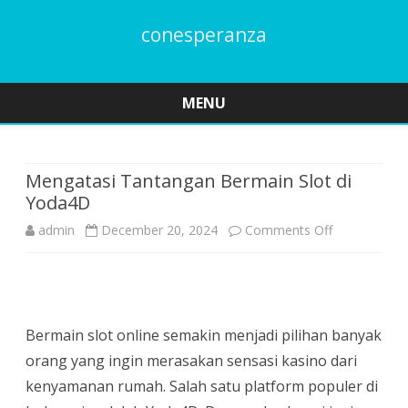
conesperanza
MENU
Skip
to
content
Mengatasi Tantangan Bermain Slot di
Yoda4D
on
admin
December 20, 2024
Comments Off
Mengatasi
Tantangan
Bermain
Bermain slot online semakin menjadi pilihan banyak
Slot
orang yang ingin merasakan sensasi kasino dari
kenyamanan rumah. Salah satu platform populer di
di