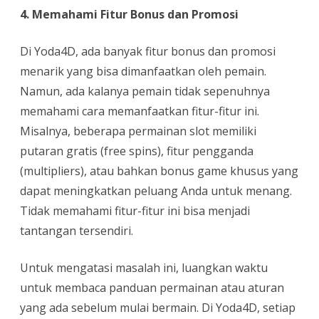
4. Memahami Fitur Bonus dan Promosi
Di Yoda4D, ada banyak fitur bonus dan promosi
menarik yang bisa dimanfaatkan oleh pemain.
Namun, ada kalanya pemain tidak sepenuhnya
memahami cara memanfaatkan fitur-fitur ini.
Misalnya, beberapa permainan slot memiliki
putaran gratis (free spins), fitur pengganda
(multipliers), atau bahkan bonus game khusus yang
dapat meningkatkan peluang Anda untuk menang.
Tidak memahami fitur-fitur ini bisa menjadi
tantangan tersendiri.
Untuk mengatasi masalah ini, luangkan waktu
untuk membaca panduan permainan atau aturan
yang ada sebelum mulai bermain. Di Yoda4D, setiap