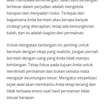
akan membawa kemenangan. Salah satu tantangan
terbesar dalam perjudian adalah mengelola
harapan dan menyadari risiko. Terlepas dari
bagaimana Anda bermain atau berapa banyak
strategi yang diterapkan, tetap ada kemungkinan
kalah, dan ini adalah bagian dari permainan.
Untuk mengatasi tantangan ini, penting untuk
bermain dengan sikap yang realistis. Jangan pernah
bermain dengan uang yang Anda tidak mampu
kehilangan. Tetap fokus pada tujuan Anda untuk
menikmati permainan dan bukan semata-mata
mengejar keuntungan besar. Mengatur ekspektasi
sejak awal akan membantu Anda tetap tenang dan
tidak terbawa emosi saat hasil permainan tidak
sesuai harapan.