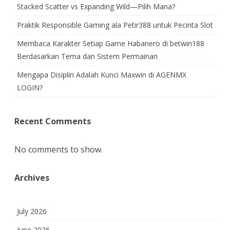
Stacked Scatter vs Expanding Wild—Pilih Mana?
Praktik Responsible Gaming ala Petir388 untuk Pecinta Slot
Membaca Karakter Setiap Game Habanero di betwin188
Berdasarkan Tema dan Sistem Permainan
Mengapa Disiplin Adalah Kunci Maxwin di AGENMX
LOGIN?
Recent Comments
No comments to show.
Archives
July 2026
June 2026