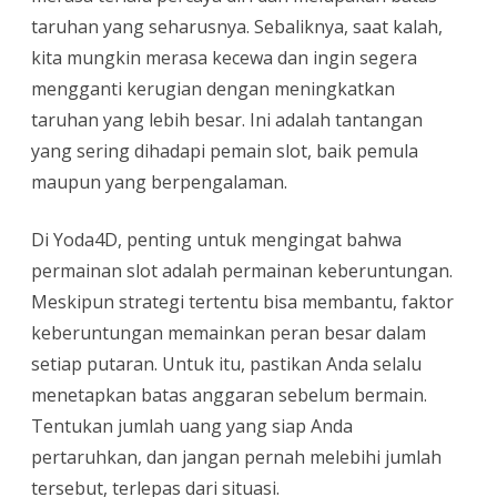
taruhan yang seharusnya. Sebaliknya, saat kalah,
kita mungkin merasa kecewa dan ingin segera
mengganti kerugian dengan meningkatkan
taruhan yang lebih besar. Ini adalah tantangan
yang sering dihadapi pemain slot, baik pemula
maupun yang berpengalaman.
Di Yoda4D, penting untuk mengingat bahwa
permainan slot adalah permainan keberuntungan.
Meskipun strategi tertentu bisa membantu, faktor
keberuntungan memainkan peran besar dalam
setiap putaran. Untuk itu, pastikan Anda selalu
menetapkan batas anggaran sebelum bermain.
Tentukan jumlah uang yang siap Anda
pertaruhkan, dan jangan pernah melebihi jumlah
tersebut, terlepas dari situasi.