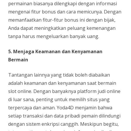
permainan biasanya dilengkapi dengan informasi
mengenai fitur bonus dan cara memicunya. Dengan
memanfaatkan fitur-fitur bonus ini dengan bijak,
Anda dapat meningkatkan peluang kemenangan
tanpa harus mengeluarkan banyak uang.
5. Menjaga Keamanan dan Kenyamanan
Bermain
Tantangan lainnya yang tidak boleh diabaikan
adalah keamanan dan kenyamanan saat bermain
slot online. Dengan banyaknya platform judi online
di luar sana, penting untuk memilih situs yang
terpercaya dan aman. Yoda4D menjamin bahwa
setiap transaksi dan data pribadi pemain dilindungi
dengan sistem enkripsi canggih. Meskipun begitu,