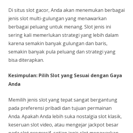
Di situs slot gacor, Anda akan menemukan berbagai
jenis slot multi-gulungan yang menawarkan
berbagai peluang untuk menang. Slot jenis ini
sering kali memerlukan strategi yang lebih dalam
karena semakin banyak gulungan dan baris,
semakin banyak pula peluang dan strategi yang
bisa diterapkan.
Kesimpulan: Pilih Slot yang Sesuai dengan Gaya
Anda
Memilih jenis slot yang tepat sangat bergantung
pada preferensi pribadi dan tujuan permainan
Anda. Apakah Anda lebih suka nostalgia slot klasik,
keseruan slot video, atau mengejar jackpot besar