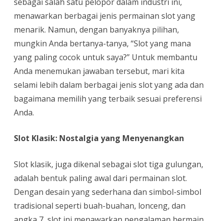
sebagai salah satu pelopor dalam industri ini,
Situs
menawarkan berbagai jenis permainan slot yang
Slot
menarik. Namun, dengan banyaknya pilihan,
Gacor:
mungkin Anda bertanya-tanya, “Slot yang mana
yang paling cocok untuk saya?” Untuk membantu
Mana
Anda menemukan jawaban tersebut, mari kita
yang
selami lebih dalam berbagai jenis slot yang ada dan
Cocok
bagaimana memilih yang terbaik sesuai preferensi
untuk
Anda.
Anda?
Slot Klasik: Nostalgia yang Menyenangkan
Slot klasik, juga dikenal sebagai slot tiga gulungan,
adalah bentuk paling awal dari permainan slot.
Dengan desain yang sederhana dan simbol-simbol
tradisional seperti buah-buahan, lonceng, dan
angka 7, slot ini menawarkan pengalaman bermain