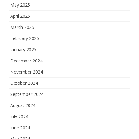
May 2025
April 2025
March 2025
February 2025
January 2025
December 2024
November 2024
October 2024
September 2024
August 2024
July 2024
June 2024
May 2024