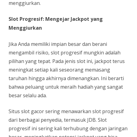
menggiurkan.
Slot Progresif: Mengejar Jackpot yang
Menggiurkan
Jika Anda memiliki impian besar dan berani
mengambil risiko, slot progresif mungkin adalah
pilihan yang tepat. Pada jenis slot ini, jackpot terus
meningkat setiap kali seseorang memasang
taruhan hingga akhirnya dimenangkan. Ini berarti
bahwa peluang untuk meraih hadiah yang sangat
besar selalu ada.
Situs slot gacor sering menawarkan slot progresif
dari berbagai penyedia, termasuk JDB. Slot
progresif ini sering kali terhubung dengan jaringan