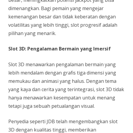
besar, meningkatkan potensi jackpot yang bisa
dimenangkan. Bagi pemain yang mengejar
kemenangan besar dan tidak keberatan dengan
volatilitas yang lebih tinggi, slot progresif adalah
pilihan yang menarik.
Slot 3D: Pengalaman Bermain yang Imersif
Slot 3D menawarkan pengalaman bermain yang
lebih mendalam dengan grafis tiga dimensi yang
memukau dan animasi yang halus. Dengan tema
yang kaya dan cerita yang terintegrasi, slot 3D tidak
hanya menawarkan kesempatan untuk menang
tetapi juga sebuah petualangan visual.
Penyedia seperti JDB telah mengembangkan slot
3D dengan kualitas tinggi, memberikan