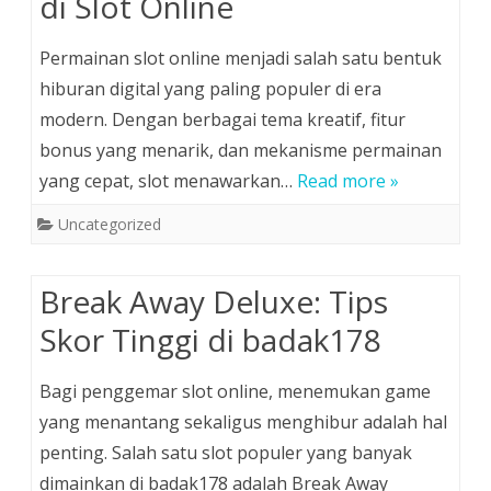
di Slot Online
Permainan slot online menjadi salah satu bentuk
hiburan digital yang paling populer di era
modern. Dengan berbagai tema kreatif, fitur
bonus yang menarik, dan mekanisme permainan
yang cepat, slot menawarkan…
Read more »
Uncategorized
Break Away Deluxe: Tips
Skor Tinggi di badak178
Bagi penggemar slot online, menemukan game
yang menantang sekaligus menghibur adalah hal
penting. Salah satu slot populer yang banyak
dimainkan di badak178 adalah Break Away