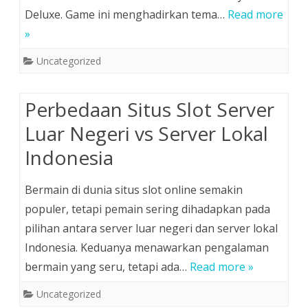
Deluxe. Game ini menghadirkan tema…
Read more
»
Uncategorized
Perbedaan Situs Slot Server
Luar Negeri vs Server Lokal
Indonesia
Bermain di dunia situs slot online semakin
populer, tetapi pemain sering dihadapkan pada
pilihan antara server luar negeri dan server lokal
Indonesia. Keduanya menawarkan pengalaman
bermain yang seru, tetapi ada…
Read more »
Uncategorized