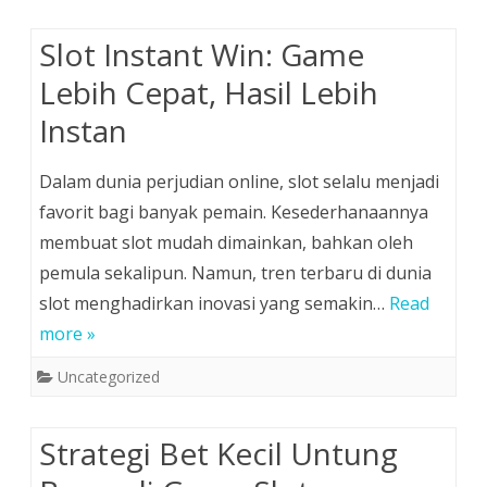
Slot Instant Win: Game
Lebih Cepat, Hasil Lebih
Instan
Dalam dunia perjudian online, slot selalu menjadi
favorit bagi banyak pemain. Kesederhanaannya
membuat slot mudah dimainkan, bahkan oleh
pemula sekalipun. Namun, tren terbaru di dunia
slot menghadirkan inovasi yang semakin…
Read
more »
Uncategorized
Strategi Bet Kecil Untung