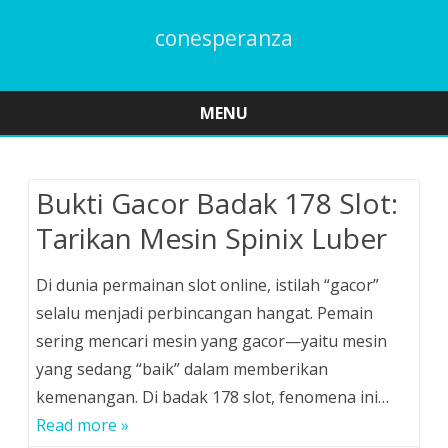
conesperanza
MENU
Skip
to
content
Bukti Gacor Badak 178 Slot:
Tarikan Mesin Spinix Luber
Di dunia permainan slot online, istilah “gacor”
selalu menjadi perbincangan hangat. Pemain
sering mencari mesin yang gacor—yaitu mesin
yang sedang “baik” dalam memberikan
kemenangan. Di badak 178 slot, fenomena ini…
Read more »