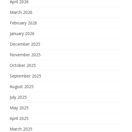
April 2026
March 2026
February 2026
January 2026
December 2025
November 2025
October 2025
September 2025
August 2025
July 2025
May 2025
April 2025
March 2025