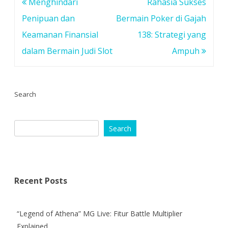
Post
Menghindari
Rahasia Sukses
navigation
Penipuan dan
Bermain Poker di Gajah
Keamanan Finansial
138: Strategi yang
dalam Bermain Judi Slot
Ampuh
Search
Search
Recent Posts
“Legend of Athena” MG Live: Fitur Battle Multiplier
Explained