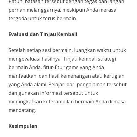
Patuhi batasan tersebut dengan tegas dan jangan
pernah melanggarnya, meskipun Anda merasa
tergoda untuk terus bermain.
Evaluasi dan Tinjau Kembali
Setelah setiap sesi bermain, luangkan waktu untuk
mengevaluasi hasilnya. Tinjau kembali strategi
bermain Anda, fitur-fitur game yang Anda
manfaatkan, dan hasil kemenangan atau kerugian
yang Anda alami. Pelajari dari pengalaman tersebut
dan gunakan informasi tersebut untuk
meningkatkan keterampilan bermain Anda di masa
mendatang.
Kesimpulan