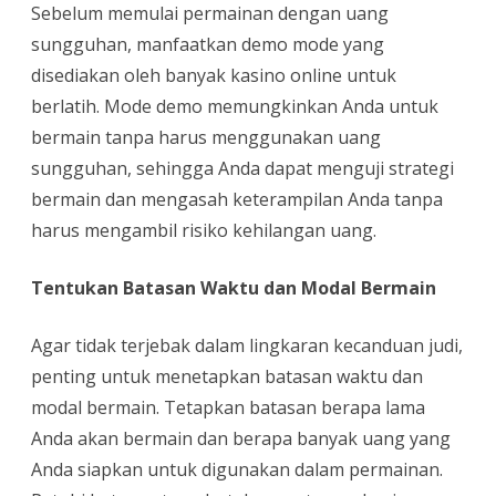
Sebelum memulai permainan dengan uang
sungguhan, manfaatkan demo mode yang
disediakan oleh banyak kasino online untuk
berlatih. Mode demo memungkinkan Anda untuk
bermain tanpa harus menggunakan uang
sungguhan, sehingga Anda dapat menguji strategi
bermain dan mengasah keterampilan Anda tanpa
harus mengambil risiko kehilangan uang.
Tentukan Batasan Waktu dan Modal Bermain
Agar tidak terjebak dalam lingkaran kecanduan judi,
penting untuk menetapkan batasan waktu dan
modal bermain. Tetapkan batasan berapa lama
Anda akan bermain dan berapa banyak uang yang
Anda siapkan untuk digunakan dalam permainan.