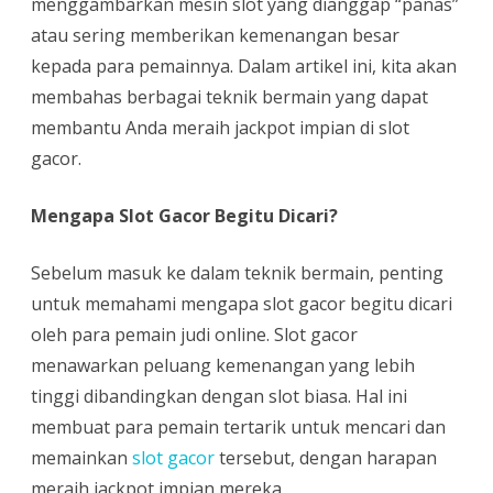
menggambarkan mesin slot yang dianggap “panas”
untuk
atau sering memberikan kemenangan besar
Meraih
kepada para pemainnya. Dalam artikel ini, kita akan
Jackpot
membahas berbagai teknik bermain yang dapat
membantu Anda meraih jackpot impian di slot
Impian
gacor.
Mengapa Slot Gacor Begitu Dicari?
Sebelum masuk ke dalam teknik bermain, penting
untuk memahami mengapa slot gacor begitu dicari
oleh para pemain judi online. Slot gacor
menawarkan peluang kemenangan yang lebih
tinggi dibandingkan dengan slot biasa. Hal ini
membuat para pemain tertarik untuk mencari dan
memainkan
slot gacor
tersebut, dengan harapan
meraih jackpot impian mereka.