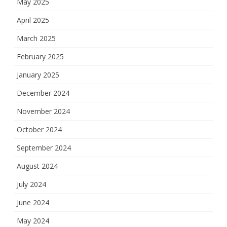
May 2025
April 2025
March 2025
February 2025
January 2025
December 2024
November 2024
October 2024
September 2024
August 2024
July 2024
June 2024
May 2024