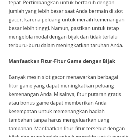
tepat. Pertimbangkan untuk bertaruh dengan
jumlah yang lebih besar saat Anda bermain di slot
gacor, karena peluang untuk meraih kemenangan
besar lebih tinggi. Namun, pastikan untuk tetap
mengelola modal dengan bijak dan tidak terlalu
terburu-buru dalam meningkatkan taruhan Anda.
Manfaatkan Fitur-Fitur Game dengan Bijak
Banyak mesin slot gacor menawarkan berbagai
fitur game yang dapat meningkatkan peluang
kemenangan Anda. Misalnya, fitur putaran gratis
atau bonus game dapat memberikan Anda
kesempatan untuk memenangkan hadiah
tambahan tanpa harus mengeluarkan uang
tambahan. Manfaatkan fitur-fitur tersebut dengan