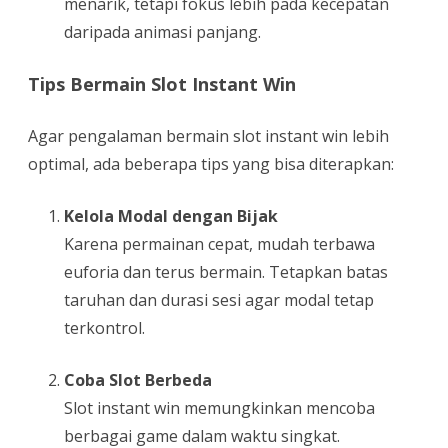
menarik, tetapi fokus lebih pada kecepatan
daripada animasi panjang.
Tips Bermain Slot Instant Win
Agar pengalaman bermain slot instant win lebih
optimal, ada beberapa tips yang bisa diterapkan:
Kelola Modal dengan Bijak
Karena permainan cepat, mudah terbawa
euforia dan terus bermain. Tetapkan batas
taruhan dan durasi sesi agar modal tetap
terkontrol.
Coba Slot Berbeda
Slot instant win memungkinkan mencoba
berbagai game dalam waktu singkat.