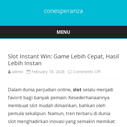
conesperanza
MENU
Skip
to
content
Slot Instant Win: Game Lebih Cepat, Hasil
Lebih Instan
on
admin
February 18, 2026
Comments Off
Slot
Dalam dunia perjudian online,
slot
selalu menjadi
Instant
favorit bagi banyak pemain. Kesederhanaannya
Win:
membuat slot mudah dimainkan, bahkan oleh
Game
pemula sekalipun. Namun, tren terbaru di dunia
slot menghadirkan inovasi yang semakin memikat:
Lebih