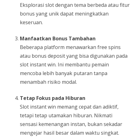
Eksplorasi slot dengan tema berbeda atau fitur
bonus yang unik dapat meningkatkan
keseruan.
Manfaatkan Bonus Tambahan
Beberapa platform menawarkan free spins
atau bonus deposit yang bisa digunakan pada
slot instant win. Ini membantu pemain
mencoba lebih banyak putaran tanpa
menambah risiko modal.
Tetap Fokus pada Hiburan
Slot instant win memang cepat dan adiktif,
tetapi tetap utamakan hiburan. Nikmati
sensasi kemenangan instan, bukan sekadar
mengejar hasil besar dalam waktu singkat.