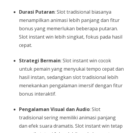
Durasi Putaran
: Slot tradisional biasanya
menampilkan animasi lebih panjang dan fitur
bonus yang memerlukan beberapa putaran.
Slot instant win lebih singkat, fokus pada hasil
cepat.
Strategi Bermain
: Slot instant win cocok
untuk pemain yang menyukai tempo cepat dan
hasil instan, sedangkan slot tradisional lebih
menekankan pengalaman imersif dengan fitur
bonus interaktif.
Pengalaman Visual dan Audio
: Slot
tradisional sering memiliki animasi panjang
dan efek suara dramatis. Slot instant win tetap