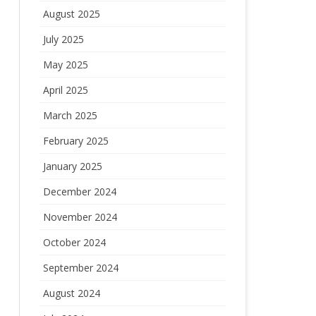
August 2025
July 2025
May 2025
April 2025
March 2025
February 2025
January 2025
December 2024
November 2024
October 2024
September 2024
August 2024