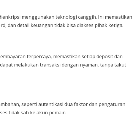
dienkripsi menggunakan teknologi canggih. Ini memastikan
ord, dan detail keuangan tidak bisa diakses pihak ketiga.
pembayaran terpercaya, memastikan setiap deposit dan
 dapat melakukan transaksi dengan nyaman, tanpa takut
bahan, seperti autentikasi dua faktor dan pengaturan
ses tidak sah ke akun pemain.