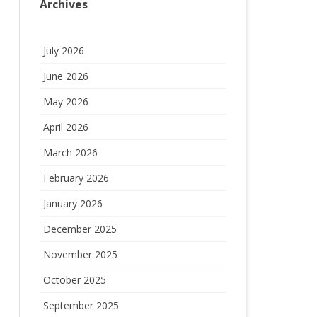
Archives
July 2026
June 2026
May 2026
April 2026
March 2026
February 2026
January 2026
December 2025
November 2025
October 2025
September 2025