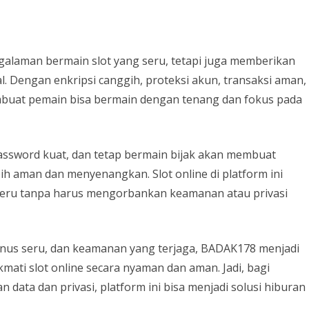
laman bermain slot yang seru, tetapi juga memberikan
. Dengan enkripsi canggih, proteksi akun, transaksi aman,
embuat pemain bisa bermain dengan tenang dan fokus pada
ssword kuat, dan tetap bermain bijak akan membuat
h aman dan menyenangkan. Slot online di platform ini
seru tanpa harus mengorbankan keamanan atau privasi
bonus seru, dan keamanan yang terjaga, BADAK178 menjadi
kmati slot online secara nyaman dan aman. Jadi, bagi
ata dan privasi, platform ini bisa menjadi solusi hiburan