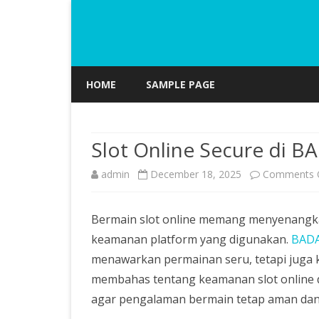
HOME
SAMPLE PAGE
Slot Online Secure di 
admin
December 18, 2025
Comments 
Bermain slot online memang menyenangk
keamanan platform yang digunakan.
BAD
menawarkan permainan seru, tetapi juga k
membahas tentang keamanan slot online di
agar pengalaman bermain tetap aman da