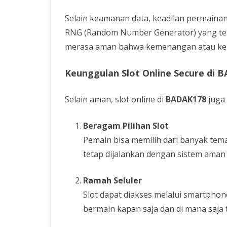
Selain keamanan data, keadilan permainan
RNG (Random Number Generator) yang teruj
merasa aman bahwa kemenangan atau kekal
Keunggulan Slot Online Secure di 
Selain aman, slot online di
BADAK178
juga
Beragam Pilihan Slot
Pemain bisa memilih dari banyak tema
tetap dijalankan dengan sistem aman 
Ramah Seluler
Slot dapat diakses melalui smartphon
bermain kapan saja dan di mana saja