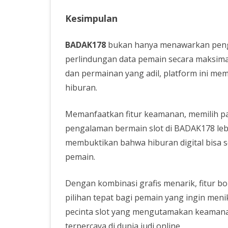
Kesimpulan
BADAK178
bukan hanya menawarkan penga
perlindungan data pemain secara maksimal
dan permainan yang adil, platform ini m
hiburan.
Memanfaatkan fitur keamanan, memilih pa
pengalaman bermain slot di BADAK178 lebi
membuktikan bahwa hiburan digital bisa 
pemain.
Dengan kombinasi grafis menarik, fitur 
pilihan tepat bagi pemain yang ingin meni
pecinta slot yang mengutamakan keamanan d
terpercaya di dunia judi online.