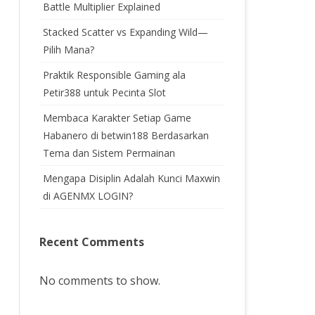
Battle Multiplier Explained
Stacked Scatter vs Expanding Wild—
Pilih Mana?
Praktik Responsible Gaming ala
Petir388 untuk Pecinta Slot
Membaca Karakter Setiap Game
Habanero di betwin188 Berdasarkan
Tema dan Sistem Permainan
Mengapa Disiplin Adalah Kunci Maxwin
di AGENMX LOGIN?
Recent Comments
No comments to show.