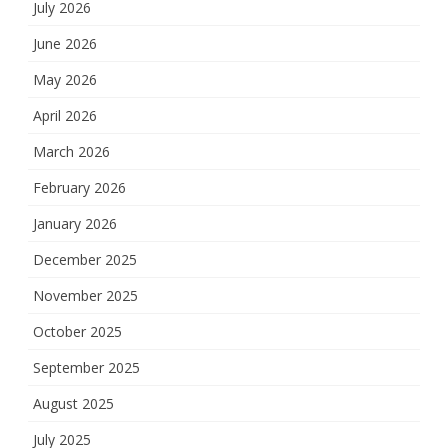
July 2026
June 2026
May 2026
April 2026
March 2026
February 2026
January 2026
December 2025
November 2025
October 2025
September 2025
August 2025
July 2025