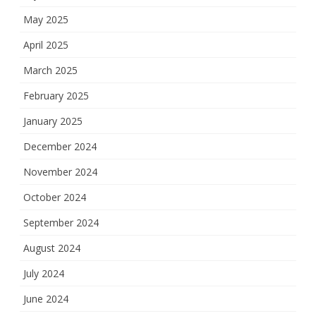
May 2025
April 2025
March 2025
February 2025
January 2025
December 2024
November 2024
October 2024
September 2024
August 2024
July 2024
June 2024