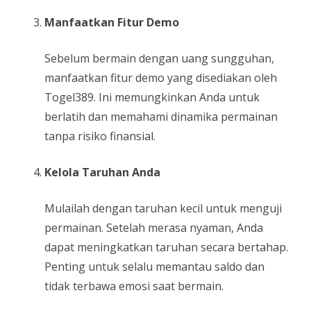
Manfaatkan Fitur Demo
Sebelum bermain dengan uang sungguhan,
manfaatkan fitur demo yang disediakan oleh
Togel389. Ini memungkinkan Anda untuk
berlatih dan memahami dinamika permainan
tanpa risiko finansial.
Kelola Taruhan Anda
Mulailah dengan taruhan kecil untuk menguji
permainan. Setelah merasa nyaman, Anda
dapat meningkatkan taruhan secara bertahap.
Penting untuk selalu memantau saldo dan
tidak terbawa emosi saat bermain.