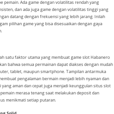
pe pemain. Ada game dengan volatilitas rendah yang
sten, dan ada juga game dengan volatilitas tinggi yang
an datang dengan frekuensi yang lebih jarang. Inilah
agam pilihan game yang bisa disesuaikan dengan gaya
n.
alah satu faktor utama yang membuat game slot Habanero
stikan bahwa semua permainan dapat diakses dengan mudah
mputer, tablet, maupun smartphone. Tampilan antarmuka
 membuat pengalaman bermain menjadi lebih nyaman dan
i yang aman dan cepat juga menjadi keunggulan situs slot
, pemain merasa tenang saat melakukan deposit dan
kus menikmati setiap putaran.
ng Solid