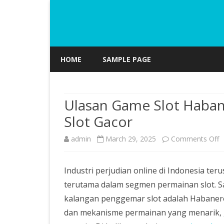
HOME
SAMPLE PAGE
Ulasan Game Slot Haban
Slot Gacor
o
admin
March 29, 2025
Comments Off
U
Industri perjudian online di Indonesia
G
terutama dalam segmen permainan slot. Sa
S
kalangan penggemar slot adalah Habanero.
H
dan mekanisme permainan yang menarik, g