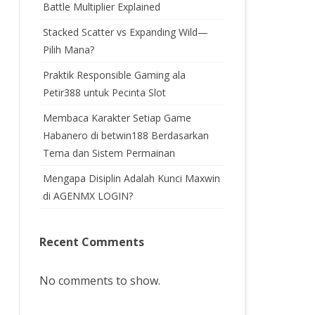
Battle Multiplier Explained
Stacked Scatter vs Expanding Wild—
Pilih Mana?
Praktik Responsible Gaming ala
Petir388 untuk Pecinta Slot
Membaca Karakter Setiap Game
Habanero di betwin188 Berdasarkan
Tema dan Sistem Permainan
Mengapa Disiplin Adalah Kunci Maxwin
di AGENMX LOGIN?
Recent Comments
No comments to show.