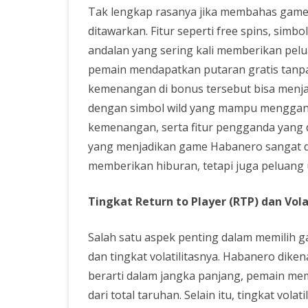
Tak lengkap rasanya jika membahas game
ditawarkan. Fitur seperti free spins, simb
andalan yang sering kali memberikan pel
pemain mendapatkan putaran gratis tanp
kemenangan di bonus tersebut bisa menjad
dengan simbol wild yang mampu menggant
kemenangan, serta fitur pengganda yang da
yang menjadikan game Habanero sangat dig
memberikan hiburan, tetapi juga peluang
Tingkat Return to Player (RTP) dan Vola
Salah satu aspek penting dalam memilih ga
dan tingkat volatilitasnya. Habanero dik
berarti dalam jangka panjang, pemain me
dari total taruhan. Selain itu, tingkat vo