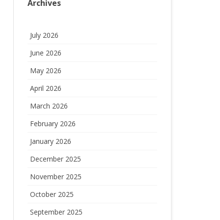
Archives
July 2026
June 2026
May 2026
April 2026
March 2026
February 2026
January 2026
December 2025
November 2025
October 2025
September 2025