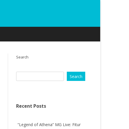
Search
Search
Recent Posts
“Legend of Athena” MG Live: Fitur