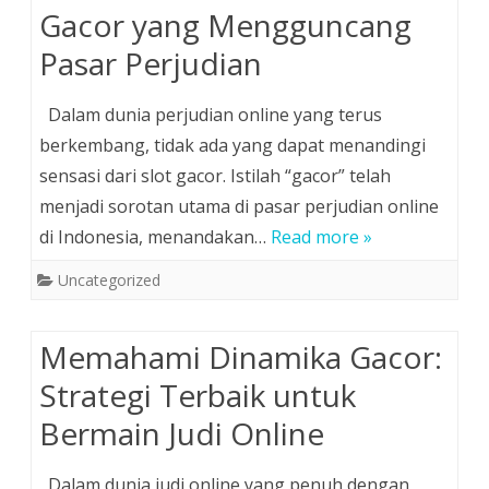
Gacor yang Mengguncang
Pasar Perjudian
Dalam dunia perjudian online yang terus
berkembang, tidak ada yang dapat menandingi
sensasi dari slot gacor. Istilah “gacor” telah
menjadi sorotan utama di pasar perjudian online
di Indonesia, menandakan…
Read more »
Uncategorized
Memahami Dinamika Gacor:
Strategi Terbaik untuk
Bermain Judi Online
Dalam dunia judi online yang penuh dengan