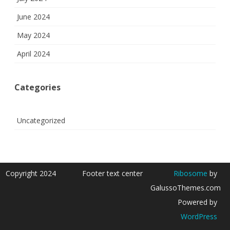
June 2024
May 2024
April 2024
Categories
Uncategorized
Copyright 2024
Footer text center
Ribosome
by
GalussoThemes.com
Powered by
WordPress