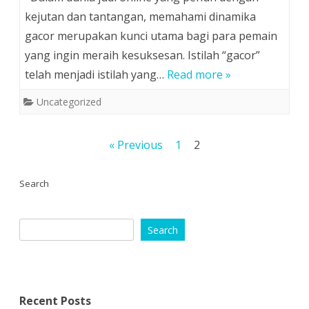
kejutan dan tantangan, memahami dinamika
gacor merupakan kunci utama bagi para pemain
yang ingin meraih kesuksesan. Istilah “gacor”
telah menjadi istilah yang…
Read more »
Uncategorized
Posts
« Previous
1
2
pagination
Search
Search
Recent Posts