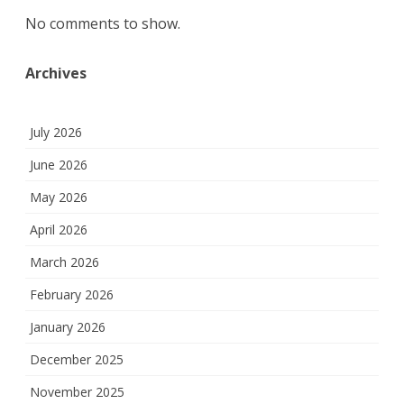
No comments to show.
Archives
July 2026
June 2026
May 2026
April 2026
March 2026
February 2026
January 2026
December 2025
November 2025