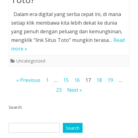
Dalam era digital yang serba cepat ini, di mana
setiap klik membawa kita lebih dekat ke dunia
yang penuh dengan peluang dan kemungkinan,
mengklik “link Situs Toto” mungkin terasa…
Read
more »
Uncategorized
Posts
« Previous
1
…
15
16
17
18
19
…
pagination
23
Next »
Search
Search