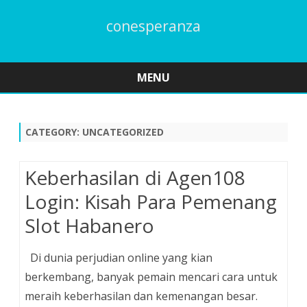
conesperanza
MENU
Skip
to
content
CATEGORY:
UNCATEGORIZED
Keberhasilan di Agen108
Login: Kisah Para Pemenang
Slot Habanero
Di dunia perjudian online yang kian
berkembang, banyak pemain mencari cara untuk
meraih keberhasilan dan kemenangan besar.