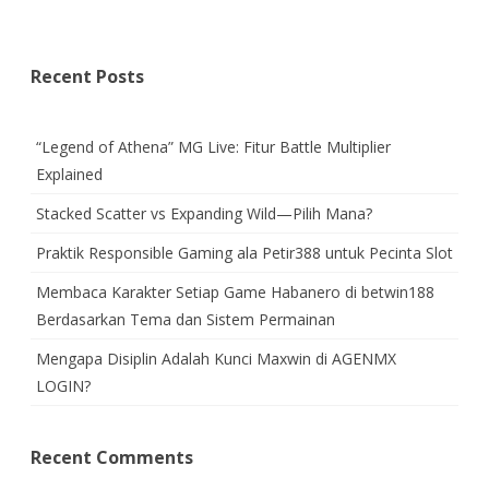
Recent Posts
“Legend of Athena” MG Live: Fitur Battle Multiplier
Explained
Stacked Scatter vs Expanding Wild—Pilih Mana?
Praktik Responsible Gaming ala Petir388 untuk Pecinta Slot
Membaca Karakter Setiap Game Habanero di betwin188
Berdasarkan Tema dan Sistem Permainan
Mengapa Disiplin Adalah Kunci Maxwin di AGENMX
LOGIN?
Recent Comments