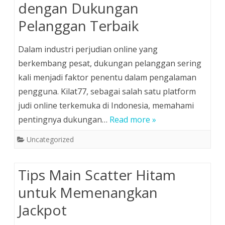
dengan Dukungan
Pelanggan Terbaik
Dalam industri perjudian online yang
berkembang pesat, dukungan pelanggan sering
kali menjadi faktor penentu dalam pengalaman
pengguna. Kilat77, sebagai salah satu platform
judi online terkemuka di Indonesia, memahami
pentingnya dukungan…
Read more »
Uncategorized
Tips Main Scatter Hitam
untuk Memenangkan
Jackpot