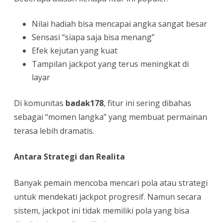
Nilai hadiah bisa mencapai angka sangat besar
Sensasi “siapa saja bisa menang”
Efek kejutan yang kuat
Tampilan jackpot yang terus meningkat di
layar
Di komunitas
badak178
, fitur ini sering dibahas
sebagai “momen langka” yang membuat permainan
terasa lebih dramatis.
Antara Strategi dan Realita
Banyak pemain mencoba mencari pola atau strategi
untuk mendekati jackpot progresif. Namun secara
sistem, jackpot ini tidak memiliki pola yang bisa