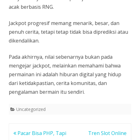
acak berbasis RNG.
Jackpot progresif memang menarik, besar, dan
penuh cerita, tetapi tetap tidak bisa diprediksi atau
dikendalikan.
Pada akhirnya, nilai sebenarnya bukan pada
mengejar jackpot, melainkan memahami bahwa
permainan ini adalah hiburan digital yang hidup
dari ketidakpastian, cerita komunitas, dan
pengalaman bermain itu sendiri.
Uncategorized
Post
Pacar Bisa PHP, Tapi
Tren Slot Online