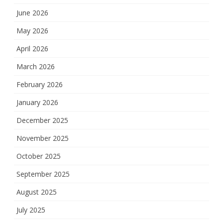
June 2026
May 2026
April 2026
March 2026
February 2026
January 2026
December 2025
November 2025
October 2025
September 2025
August 2025
July 2025