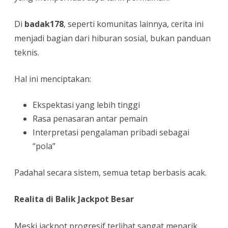
Di
badak178
, seperti komunitas lainnya, cerita ini
menjadi bagian dari hiburan sosial, bukan panduan
teknis.
Hal ini menciptakan:
Ekspektasi yang lebih tinggi
Rasa penasaran antar pemain
Interpretasi pengalaman pribadi sebagai
“pola”
Padahal secara sistem, semua tetap berbasis acak.
Realita di Balik Jackpot Besar
Meski jackpot progresif terlihat sangat menarik,