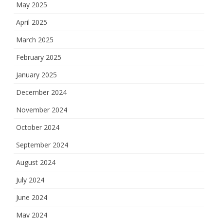
May 2025
April 2025
March 2025
February 2025
January 2025
December 2024
November 2024
October 2024
September 2024
August 2024
July 2024
June 2024
May 2024