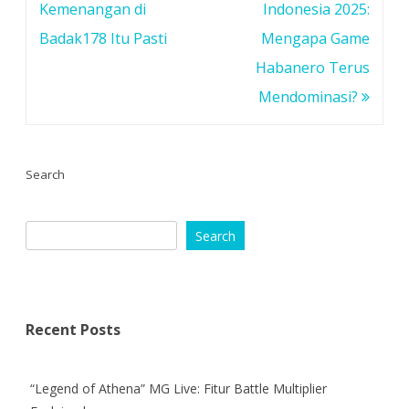
navigation
Kemenangan di
Indonesia 2025:
Badak178 Itu Pasti
Mengapa Game
Habanero Terus
Mendominasi?
Search
Search
Recent Posts
“Legend of Athena” MG Live: Fitur Battle Multiplier