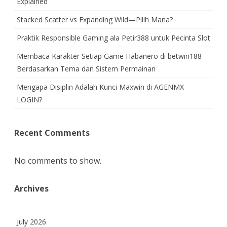
Explained
Stacked Scatter vs Expanding Wild—Pilih Mana?
Praktik Responsible Gaming ala Petir388 untuk Pecinta Slot
Membaca Karakter Setiap Game Habanero di betwin188
Berdasarkan Tema dan Sistem Permainan
Mengapa Disiplin Adalah Kunci Maxwin di AGENMX
LOGIN?
Recent Comments
No comments to show.
Archives
July 2026