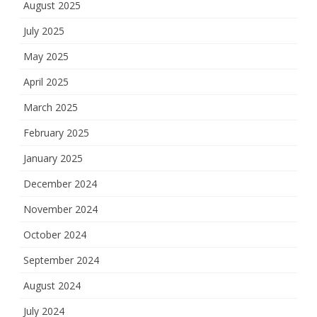
August 2025
July 2025
May 2025
April 2025
March 2025
February 2025
January 2025
December 2024
November 2024
October 2024
September 2024
August 2024
July 2024