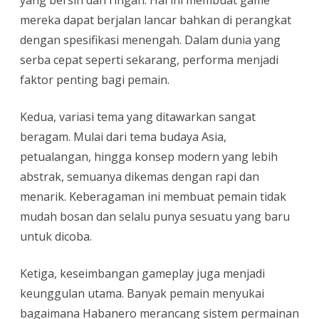
yang bersih dan ringan. Hal ini membuat game
mereka dapat berjalan lancar bahkan di perangkat
dengan spesifikasi menengah. Dalam dunia yang
serba cepat seperti sekarang, performa menjadi
faktor penting bagi pemain.
Kedua, variasi tema yang ditawarkan sangat
beragam. Mulai dari tema budaya Asia,
petualangan, hingga konsep modern yang lebih
abstrak, semuanya dikemas dengan rapi dan
menarik. Keberagaman ini membuat pemain tidak
mudah bosan dan selalu punya sesuatu yang baru
untuk dicoba.
Ketiga, keseimbangan gameplay juga menjadi
keunggulan utama. Banyak pemain menyukai
bagaimana Habanero merancang sistem permainan