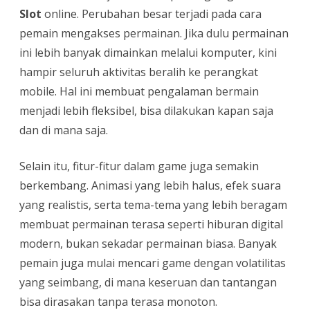
Slot
online. Perubahan besar terjadi pada cara
pemain mengakses permainan. Jika dulu permainan
ini lebih banyak dimainkan melalui komputer, kini
hampir seluruh aktivitas beralih ke perangkat
mobile. Hal ini membuat pengalaman bermain
menjadi lebih fleksibel, bisa dilakukan kapan saja
dan di mana saja.
Selain itu, fitur-fitur dalam game juga semakin
berkembang. Animasi yang lebih halus, efek suara
yang realistis, serta tema-tema yang lebih beragam
membuat permainan terasa seperti hiburan digital
modern, bukan sekadar permainan biasa. Banyak
pemain juga mulai mencari game dengan volatilitas
yang seimbang, di mana keseruan dan tantangan
bisa dirasakan tanpa terasa monoton.