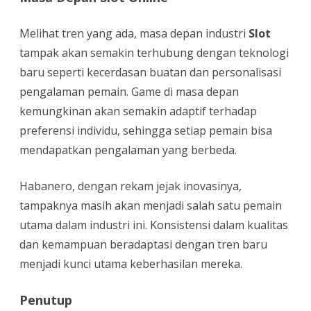
Melihat tren yang ada, masa depan industri
Slot
tampak akan semakin terhubung dengan teknologi
baru seperti kecerdasan buatan dan personalisasi
pengalaman pemain. Game di masa depan
kemungkinan akan semakin adaptif terhadap
preferensi individu, sehingga setiap pemain bisa
mendapatkan pengalaman yang berbeda.
Habanero, dengan rekam jejak inovasinya,
tampaknya masih akan menjadi salah satu pemain
utama dalam industri ini. Konsistensi dalam kualitas
dan kemampuan beradaptasi dengan tren baru
menjadi kunci utama keberhasilan mereka.
Penutup